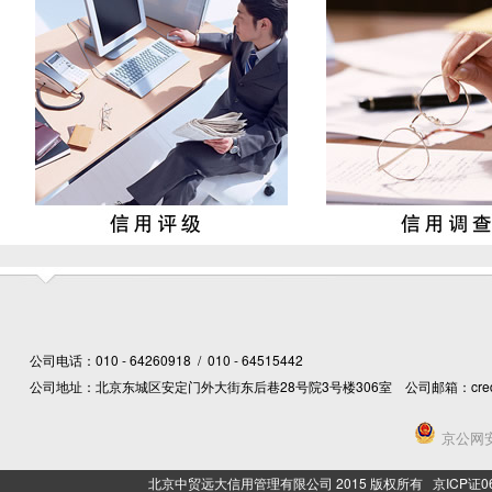
《中国市场主体发展活力研究报告（2011-2020）》发布
专访商务部信用研究所所长韩家平
国家发改委：加大“信易贷”推广力度 破解民营企业融资难题
解读|孙飞：“十四五”四方面着力建设社会信用体系
商务部：加强电商行业管理 推动电商企业开展诚信承诺
十三部门：支持重整企业信用修复 依法依规进行融资审批
多部门发声强化债市监管协作 推进开放互联
全国信易贷平台融资规模突破万亿元
信用贷款模式如何助力小微企业无抵押获贷？
贵州贵阳：加快推进家政服务业信用体系建设
内蒙古包头：事前事中事后发力 信用监管助力优化营商环境
河北省部署2020年企业信用风险分级分类双随机抽查
安徽宿州：旅游行业打响“诚信”牌
公司电话：010 - 64260918 / 010 - 64515442
减税红利撬动信用便利——四川出招缓解民企融资难
公司地址：北京东城区安定门外大街东后巷28号院3号楼306室 公司邮箱：creditcn@
上海：“信用快修”让数千家企业“清白”
国务院发布意见 建立健全医保信用管理体系 严厉打击欺诈骗
京公网安备
河北省张家口市：精准做好企业信用管理服务 全力支持企业
广州为疫情期间受损企业信用修复“开绿灯”
北京中贸远大信用管理有限公司 2015 版权所有 京ICP证06